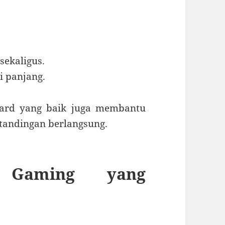
sekaligus.
 panjang.
oard yang baik juga membantu
tandingan berlangsung.
 Gaming yang