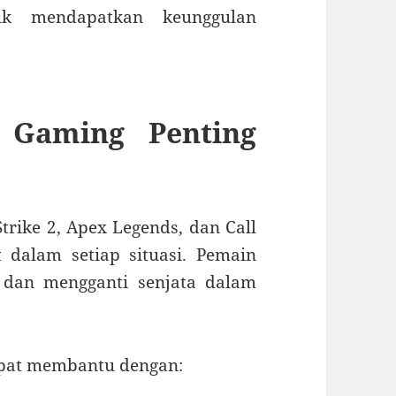
uk mendapatkan keunggulan
 Gaming Penting
trike 2, Apex Legends, dan Call
dalam setiap situasi. Pemain
 dan mengganti senjata dalam
apat membantu dengan: