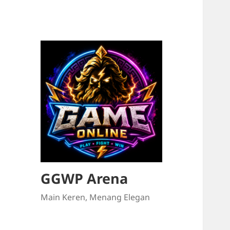
GGWP Arena
Main Keren, Menang Elegan