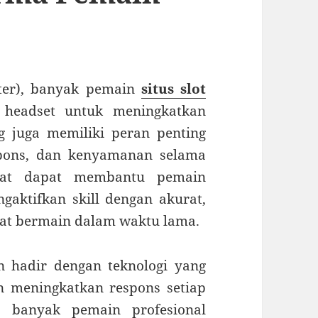
oter), banyak pemain
situs slot
 headset untuk meningkatkan
 juga memiliki peran penting
pons, dan kenyamanan selama
epat dapat membantu pemain
gaktifkan skill dengan akurat,
aat bermain dalam waktu lama.
n hadir dengan teknologi yang
 meningkatkan respons setiap
, banyak pemain profesional