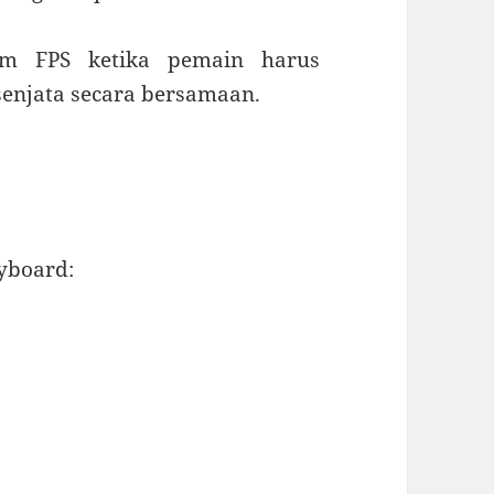
lam FPS ketika pemain harus
senjata secara bersamaan.
yboard: