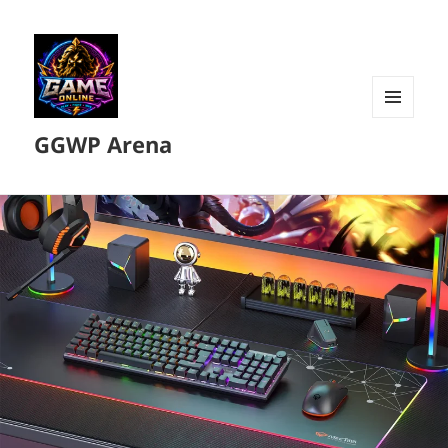
MENU
GGWP Arena
DAN
WIDGET