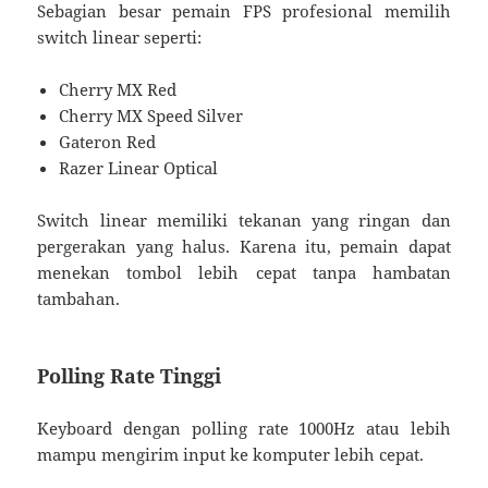
Sebagian besar pemain FPS profesional memilih
switch linear seperti:
Cherry MX Red
Cherry MX Speed Silver
Gateron Red
Razer Linear Optical
Switch linear memiliki tekanan yang ringan dan
pergerakan yang halus. Karena itu, pemain dapat
menekan tombol lebih cepat tanpa hambatan
tambahan.
Polling Rate Tinggi
Keyboard dengan polling rate 1000Hz atau lebih
mampu mengirim input ke komputer lebih cepat.