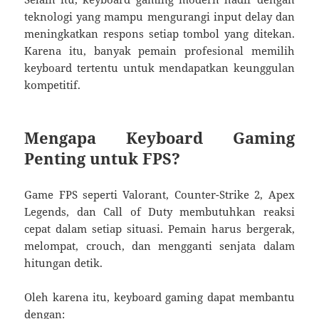
teknologi yang mampu mengurangi input delay dan
meningkatkan respons setiap tombol yang ditekan.
Karena itu, banyak pemain profesional memilih
keyboard tertentu untuk mendapatkan keunggulan
kompetitif.
Mengapa Keyboard Gaming
Penting untuk FPS?
Game FPS seperti Valorant, Counter-Strike 2, Apex
Legends, dan Call of Duty membutuhkan reaksi
cepat dalam setiap situasi. Pemain harus bergerak,
melompat, crouch, dan mengganti senjata dalam
hitungan detik.
Oleh karena itu, keyboard gaming dapat membantu
dengan: