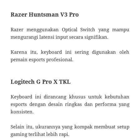
Razer Huntsman V3 Pro
Razer menggunakan Optical Switch yang mampu
mengurangi latensi input secara signifikan.
Karena itu, keyboard ini sering digunakan oleh
pemain esports profesional.
Logitech G Pro X TKL
Keyboard ini dirancang khusus untuk kebutuhan
esports dengan desain ringkas dan performa yang
konsisten.
Selain itu, ukurannya yang kompak membuat setup
gaming terlihat lebih rapi.