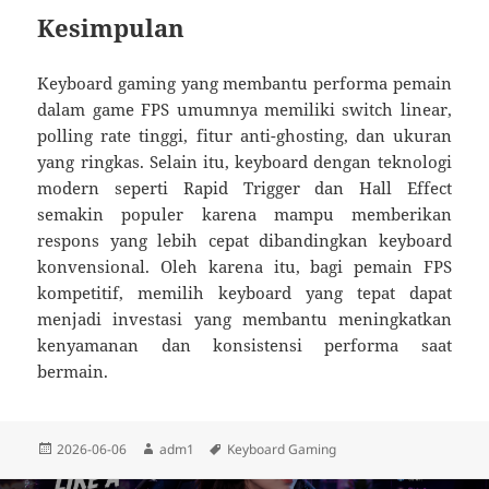
Kesimpulan
Keyboard gaming yang membantu performa pemain
dalam game FPS umumnya memiliki switch linear,
polling rate tinggi, fitur anti-ghosting, dan ukuran
yang ringkas. Selain itu, keyboard dengan teknologi
modern seperti Rapid Trigger dan Hall Effect
semakin populer karena mampu memberikan
respons yang lebih cepat dibandingkan keyboard
konvensional. Oleh karena itu, bagi pemain FPS
kompetitif, memilih keyboard yang tepat dapat
menjadi investasi yang membantu meningkatkan
kenyamanan dan konsistensi performa saat
bermain.
Diposkan
Penulis
Tag
2026-06-06
adm1
Keyboard Gaming
pada