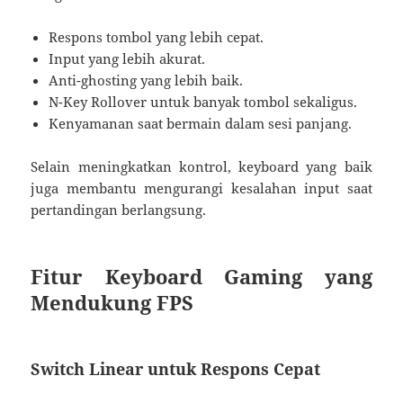
Respons tombol yang lebih cepat.
Input yang lebih akurat.
Anti-ghosting yang lebih baik.
N-Key Rollover untuk banyak tombol sekaligus.
Kenyamanan saat bermain dalam sesi panjang.
Selain meningkatkan kontrol, keyboard yang baik
juga membantu mengurangi kesalahan input saat
pertandingan berlangsung.
Fitur Keyboard Gaming yang
Mendukung FPS
Switch Linear untuk Respons Cepat