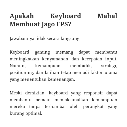
Apakah Keyboard Mahal
Membuat Jago FPS?
Jawabannya tidak secara langsung.
Keyboard gaming memang dapat membantu
meningkatkan kenyamanan dan kecepatan input.
Namun, kemampuan membidik, strategi,
positioning, dan latihan tetap menjadi faktor utama
yang menentukan kemenangan.
Meski demikian, keyboard yang responsif dapat
membantu pemain memaksimalkan kemampuan
mereka tanpa terhambat oleh perangkat yang
kurang optimal.