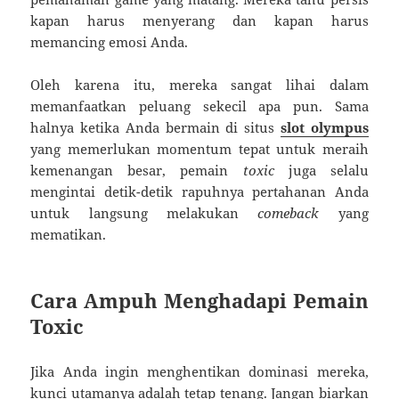
kapan harus menyerang dan kapan harus
memancing emosi Anda.
Oleh karena itu, mereka sangat lihai dalam
memanfaatkan peluang sekecil apa pun. Sama
halnya ketika Anda bermain di situs
slot olympus
yang memerlukan momentum tepat untuk meraih
kemenangan besar, pemain
toxic
juga selalu
mengintai detik-detik rapuhnya pertahanan Anda
untuk langsung melakukan
comeback
yang
mematikan.
Cara Ampuh Menghadapi Pemain
Toxic
Jika Anda ingin menghentikan dominasi mereka,
kunci utamanya adalah tetap tenang. Jangan biarkan