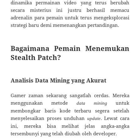
dinamika permainan video yang terus berubah
secara misterius ini justru berhasil memacu
adrenalin para pemain untuk terus mengeksplorasi
strategi baru demi memenangkan pertandingan.
Bagaimana Pemain Menemukan
Stealth Patch?
Analisis Data Mining yang Akurat
Gamer zaman sekarang sangatlah cerdas. Mereka
menggunakan metode
untuk
data mining
membongkar baris kode terbaru segera setelah
menyelesaikan proses unduhan
. Lewat cara
update
ini, mereka bisa melihat jelas angka-angka
tersembunyi yang telah diubah oleh developer.